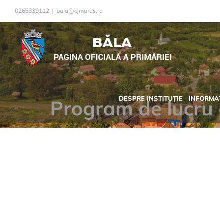
Skip
0265339112
|
bala@cjmures.ro
to
content
DESPRE INSTITUȚIE
INFORMAȚ
Program de lucru 