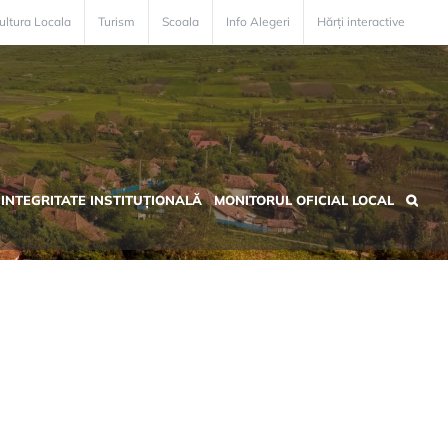
ultura Locala
Turism
Scoala
Info Alegeri
Hărți interactive
INTEGRITATE INSTITUȚIONALĂ
MONITORUL OFICIAL LOCAL