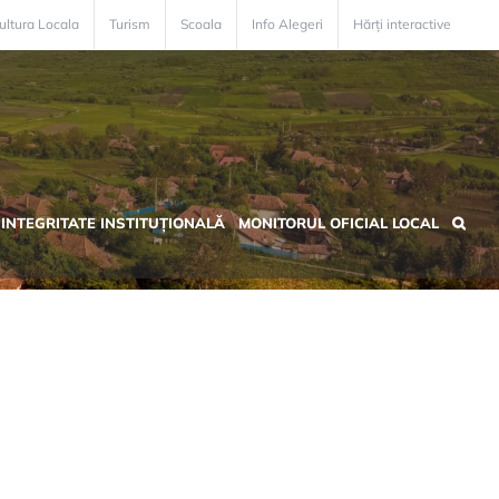
ultura Locala
Turism
Scoala
Info Alegeri
Hărți interactive
INTEGRITATE INSTITUȚIONALĂ
MONITORUL OFICIAL LOCAL