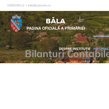
Skip
0265339112
|
bala@cjmures.ro
to
content
DESPRE INSTITUȚIE
INFORMAȚ
Bilanțuri Contabil