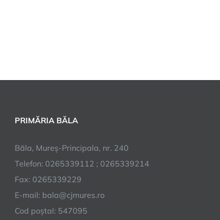
PRIMĂRIA BĂLA
Băla, Mureș-Principala, nr. 240
Telefon: 0265339112 ; 0265339214
Fax: 0265339229
E-mail:
bala@cjmures.ro
Cod poștal: 547095