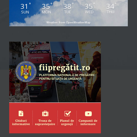
31
35
38
35
34
°
°
°
°
°
SUN
MON
TUE
WED
THU
Weather from OpenWeatherMap