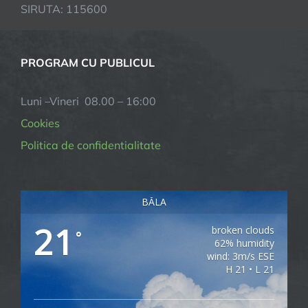
SIRUTA: 115600
PROGRAM CU PUBLICUL
Luni –Vineri 08.00 – 16:00
Cookies
Politica de confidentialitate
BĂLA
21
broken clouds
°
62% humidity
wind: 3m/s ESE
H 21 • L 21