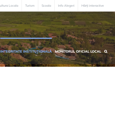
ultura Locala
Turism
Scoala
Info Alegeri
Hărți interactive
INTEGRITATE INSTITUȚIONALĂ
MONITORUL OFICIAL LOCAL