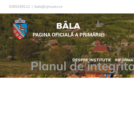
Skip
0265339112
|
bala@cjmures.ro
to
content
DESPRE INSTITUȚIE
INFORMAȚ
Planul de integritat